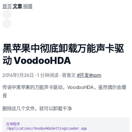
首页
文章
捐赠
黑苹果中彻底卸载万能声卡驱
动 VoodooHDA
2016年1月26日
· 1 分钟阅读
· 普鲁文
#开发
#npm
传说中黑苹果的万能声卡驱动，VoodooHDA，虽然偶尔会爆
音
删除这几个文件，就可以卸载干净
应用程序
/Applications/VoodooHdaSettingsLoader.app